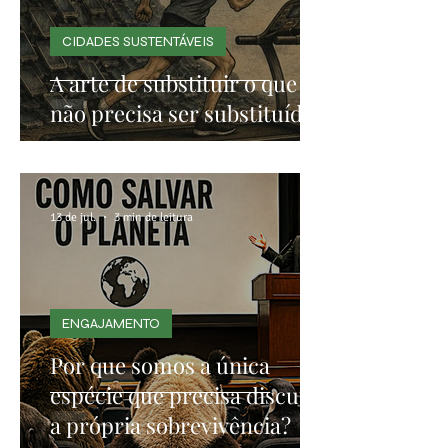
CIDADES SUSTENTÁVEIS
A arte de substituir o que
não precisa ser substituído
13 de jul.
3 min de leitura
ENGAJAMENTO
Por que somos a única
espécie que precisa discutir
a própria sobrevivência?