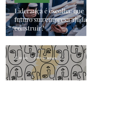
Liderança é escolha: que
futuro sua empresa ajuda a
construir?
27 de jan.
3 min de leitura
CONSUMO CONSCIENTE
O que você faz quando
ninguém está olhando?