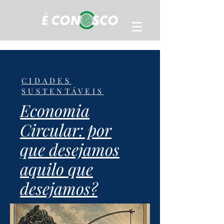
CIDADES
SUSTENTÁVEIS
Economia
Circular: por
que desejamos
aquilo que
desejamos?