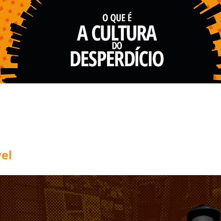
l
vel