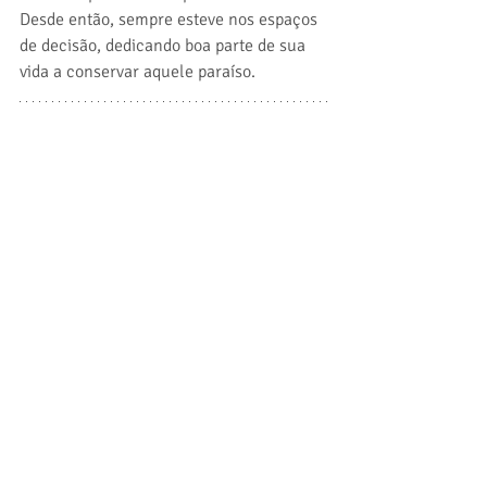
Desde então, sempre esteve nos espaços 
de decisão, dedicando boa parte de sua 
vida a conservar aquele paraíso.
Conheça o Objetivo de Desenvolvimento 
Sustentável 14 – ODS 14 – Vida na água
FONTES: 