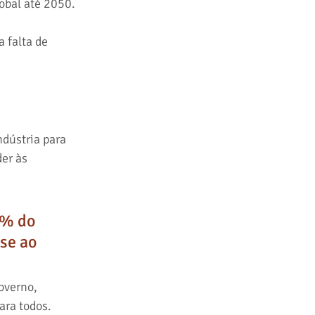
obal até 2050.
 falta de 
dústria para 
er às 
3% do 
se ao 
overno, 
ara todos.