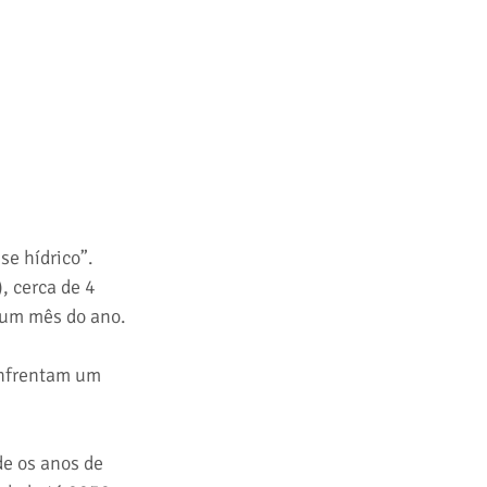
e hídrico”. 
, cerca de 4 
 um mês do ano.
enfrentam um 
e os anos de 