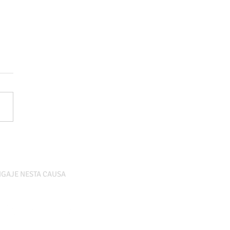
ua e a mudança no clima
GAJE NESTA CAUSA