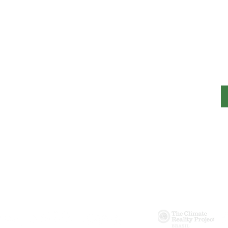
CIDADES SUSTENTÁVEIS
POLÍTICA DE PRIVACIDADE
ENGAJAMENTO
ENTREVISTAS
PODCAST
É CONOSCO TV
DOCUMENTÁRIOS
A