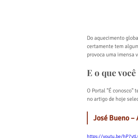
Do aquecimento global
certamente tem algum
provoca uma imensa v
E o que você
O Portal "É conosco"
no artigo de hoje selec
José Bueno – A
https://youtu.be/hP7yt