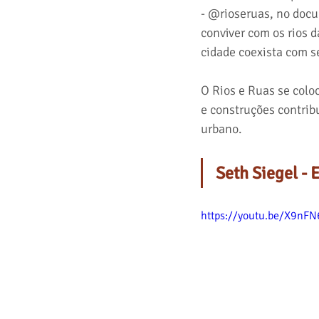
- @rioseruas, no doc
conviver com os rios d
cidade coexista com se
O Rios e Ruas se colo
e construções contrib
urbano.
Seth Siegel - 
https://youtu.be/X9nF