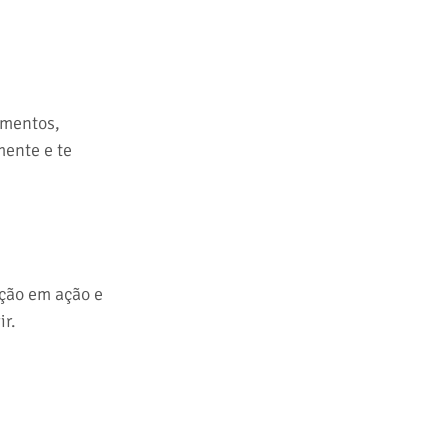
imentos, 
ente e te 
ção em ação e 
ir.