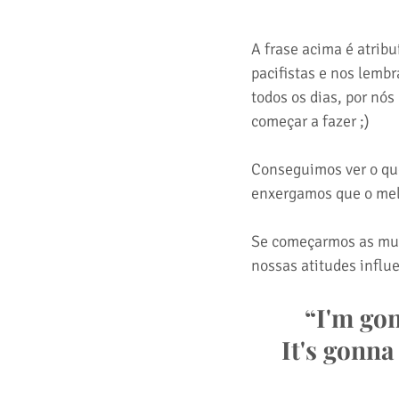
A frase acima é atrib
pacifistas e nos lemb
todos os dias, por nó
começar a fazer ;)
Conseguimos ver o que
enxergamos que o mel
Se começarmos as muda
nossas atitudes influ
“I'm gon
It's gonna