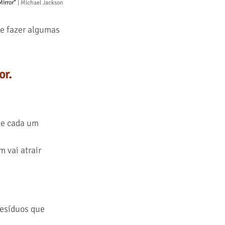
Mirror”
 | Michael Jackson
e fazer algumas 
or.
se cada um 
 vai atrair 
resíduos que 