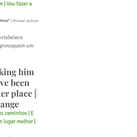
 | Vou fazer a 
Mirror”
 | Michael Jackson
stabelece 
e provoquem um 
sking him 
ve been 
er place 
|
hange
s caminhos | E 
 lugar melhor | 