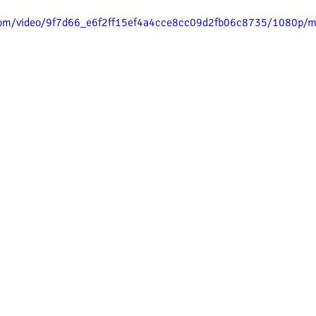
ic.com/video/9f7d66_e6f2ff15ef4a4cce8cc09d2fb06c8735/1080p/m