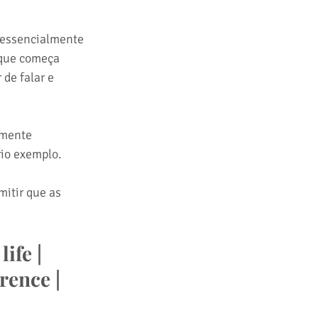
 essencialmente 
 que começa 
de falar e 
lmente 
io exemplo.
itir que as 
ife | 
rence | 