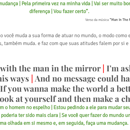
udança | Pela primeira vez na minha vida | Vai ser muito bom
diferença | Vou fazer certo”.
Verso da música
 “Man In The 
o você muda a sua forma de atuar no mundo, o modo como e
s, também muda. e faz com que suas atitudes falem por si 
 with the man in the mirror 
|
 I'm a
his ways 
|
 And no message could ha
 If you wanna make the world a bett
look at yourself and then make a c
 o homem no espelho | Estou pedindo a ele para mudar seu
eria ter sido mais clara | Se você quer fazer do mundo um
ma olhada em si mesmo e, em seguida, faça uma mudança.