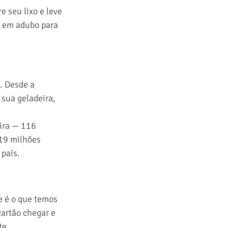
e seu lixo e leve 
a em adubo para 
. Desde a 
sua geladeira, 
ira — 116 
19 milhões 
 país.
e é o que temos 
artão chegar e 
e. 