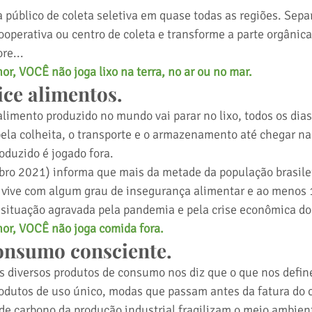
a público de coleta seletiva em quase todas as regiões. Separ
cooperativa ou centro de coleta e transforme a parte orgânic
re... 
, VOCÊ não joga lixo na terra, no ar ou no mar.
ce alimentos. 
limento produzido no mundo vai parar no lixo, todos os dias
ela colheita, o transporte e o armazenamento até chegar na 
oduzido é jogado fora.
bro 2021) informa que mais da metade da população brasile
 vive com algum grau de insegurança alimentar e ao menos 
situação agravada pela pandemia e pela crise econômica do
r, VOCÊ não joga comida fora.
onsumo consciente.
 diversos produtos de consumo nos diz que o que nos defin
odutos de uso único, modas que passam antes da fatura do c
 de carbono da produção industrial fragilizam o meio ambient