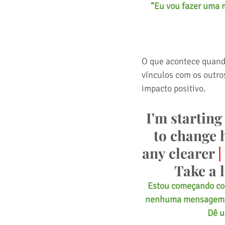
“Eu vou fazer uma m
O que acontece quand
vínculos com os outro
impacto positivo. 
I'm starting
to change 
any clearer 
|
Take a 
Estou começando com
nenhuma mensagem pod
Dê u