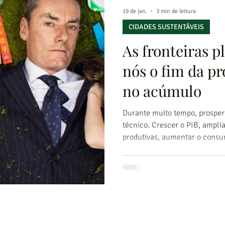
19 de jan.
3 min de leitura
CIDADES SUSTENTÁVEIS
As fronteiras p
nós o fim da p
no acúmulo
Durante muito tempo, prosper
técnico. Crescer o PIB, ampli
produtivas, aumentar o consu
limites do planeta pareciam di
essa conta chegou na forma d
escassez de recursos, poluiçã
biodiversidade. Que ideia de 
gerações? A crise climática n