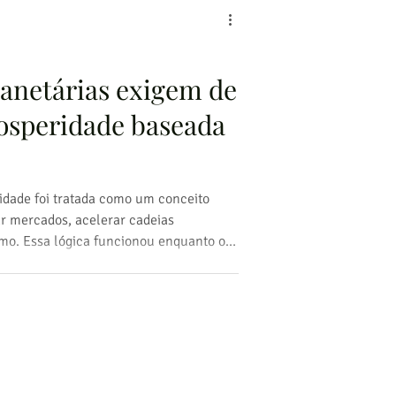
lanetárias exigem de
rosperidade baseada
idade foi tratada como um conceito
ar mercados, acelerar cadeias
mo. Essa lógica funcionou enquanto os
stantes e a natureza, inesgotável. Hoje,
e eventos climáticos extremos,
o disseminada e perda acelerada de
vida boa estamos ensinando às próximas
ã